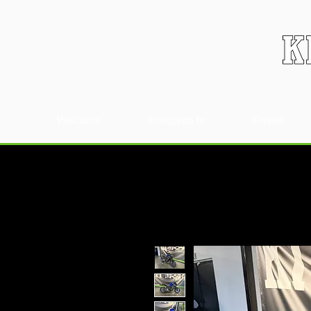
Welcome
In regards to
Projets