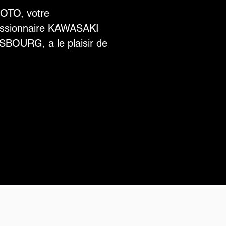
OTO, votre
ssionnaire KAWASAKI
BOURG, a le plaisir de
présenter aujourd’hui une
auté venant compléter
rc d’occasions :
que : YAMAHA
èle : MT-09
indrée : 900 CM3
e de 1ère mise en
ation : 13/09/2019