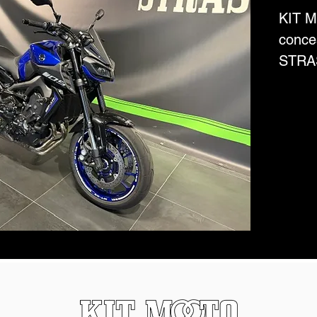
KIT M
conce
STRAS
vous 
nouve
son pa
* Mar
* Mod
* Cyl
* Dat
circul