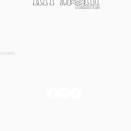
* Kil
eu importe la moto, c'est l'esprit qui
ompte.
* Typ
* Gara
ersheim
03.88.20.20.04
Ext
pos
Entr
pré
Mar - Ven
: 9h - 12h /
13h - 18h
* Equ
Samedi
: 9h - 12h /
14h - 17h30