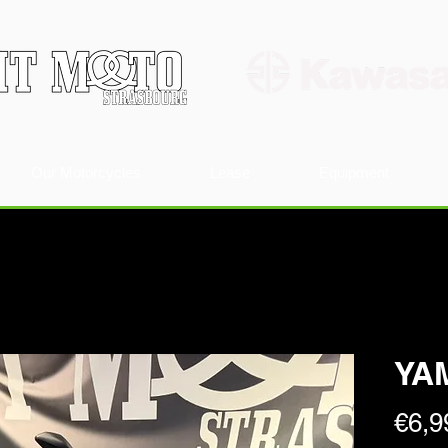
Our Motorcycles
Lease
Equipment
YA
€6,9