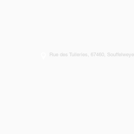
P
c
Rue des Tuileries, 67460, Souffelwey
Getting
There